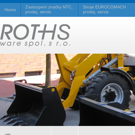
Zastoupení značky NTC,
Stroje EUROCOMACH
Home
prodej, servis
prodej, servis