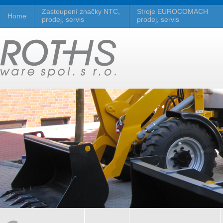
Zastoupení značky NTC,
Stroje EUROCOMACH
Home
prodej, servis
prodej, servis