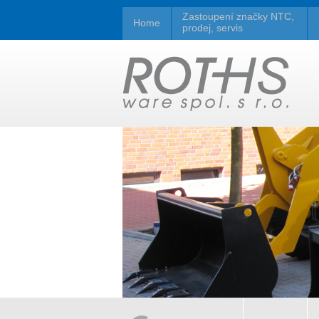
Zastoupení značky NTC,
Home
prodej, servis