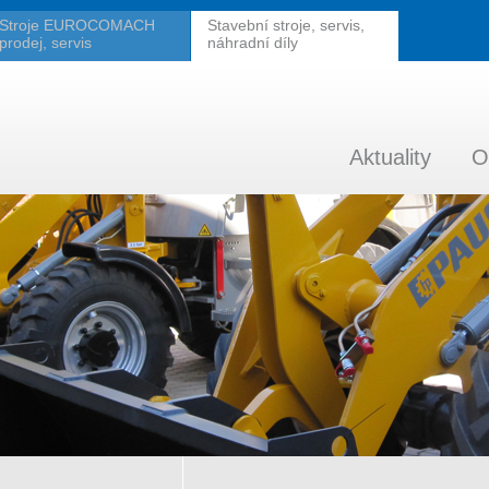
Stroje EUROCOMACH
Stavební stroje, servis,
prodej, servis
náhradní díly
Aktuality
O