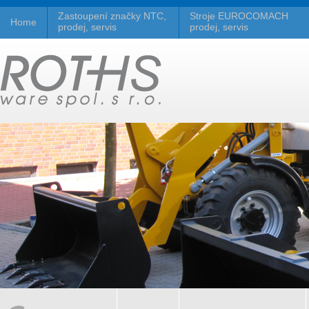
Zastoupení značky NTC,
Stroje EUROCOMACH
Home
prodej, servis
prodej, servis