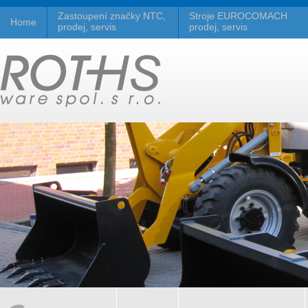
Zastoupení značky NTC,
Stroje EUROCOMACH
Home
prodej, servis
prodej, servis