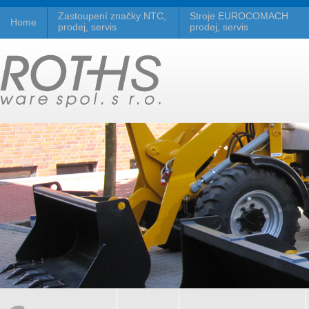
Zastoupení značky NTC,
Stroje EUROCOMACH
Home
prodej, servis
prodej, servis