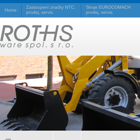
Zastoupení značky NTC,
Stroje EUROCOMACH
Home
prodej, servis
prodej, servis