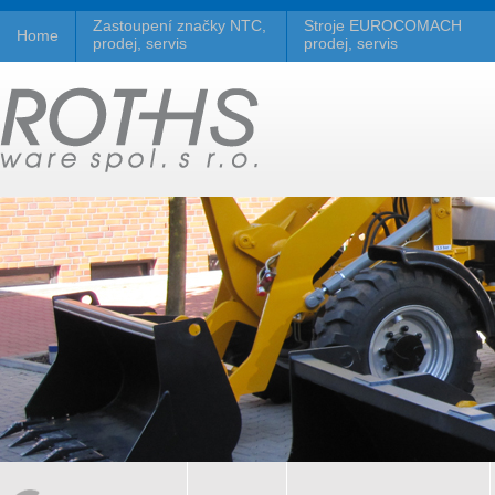
Zastoupení značky NTC,
Stroje EUROCOMACH
Home
prodej, servis
prodej, servis