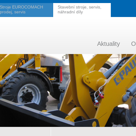
Stroje EUROCOMACH
Stavební stroje, servis,
prodej, servis
náhradní díly
Aktuality
O