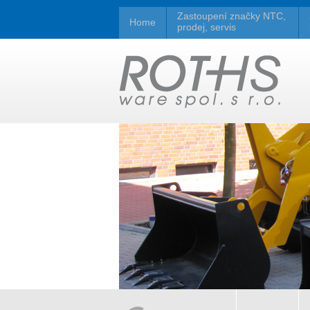
Zastoupení značky NTC,
Home
prodej, servis