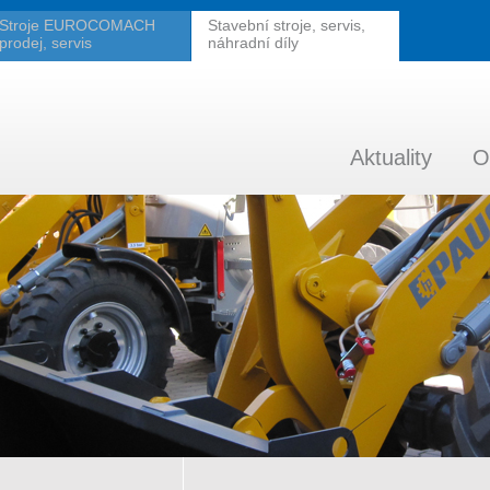
Stroje EUROCOMACH
Stavební stroje, servis,
prodej, servis
náhradní díly
Aktuality
O