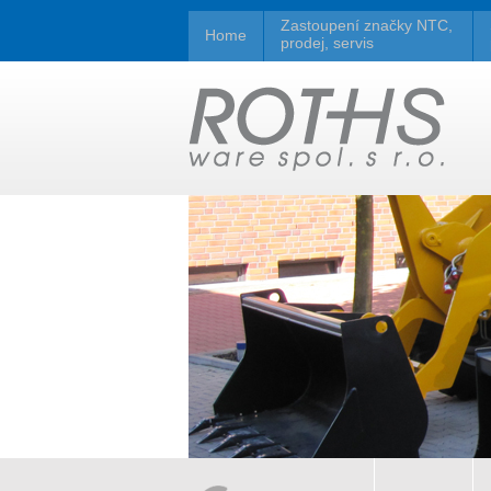
Zastoupení značky NTC,
Home
prodej, servis