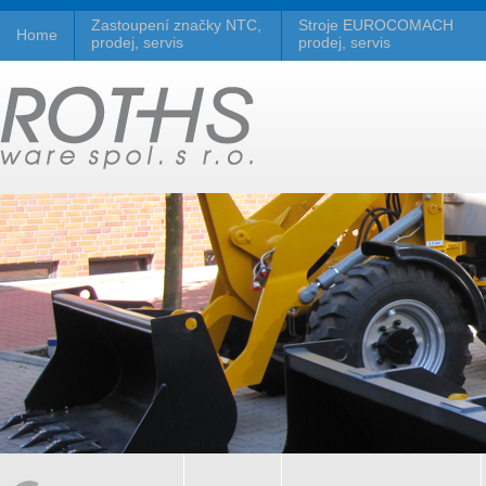
Zastoupení značky NTC,
Stroje EUROCOMACH
Home
prodej, servis
prodej, servis