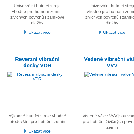
Univerzální hutnící stroje
Univerzální hutnící stroj
vhodné pro hutnění zemin,
vhodné pro hutnění zemi
živičných povrchů i zámkové
živičných povrchů i zámk
dlažby
dlažby
Ukázat více
Ukázat více
Reverzní vibrační
Vedené vibrační vá
desky VDR
VVV
Výkonné hutnící stroje vhodné
Vedené válce VVV jsou vh
především pro hutnění zemin
pro hutnění živičných povrc
zemin
Ukázat více