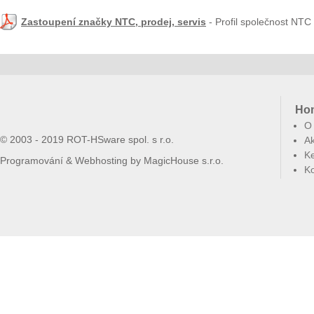
Zastoupení značky NTC, prodej, servis
- Profil společnost NT
Ho
O
© 2003 - 2019 ROT-HSware spol. s r.o.
Ak
Ke
Programování & Webhosting by
MagicHouse s.r.o.
Ko