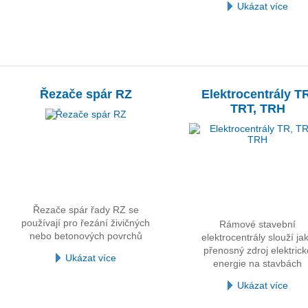
Ukázat více
Řezače spár RZ
Elektrocentrály T
TRT, TRH
Řezače spár řady RZ se
používají pro řezání živičných
Rámové stavební
nebo betonových povrchů
elektrocentrály slouží ja
přenosný zdroj elektrick
Ukázat více
energie na stavbách
Ukázat více