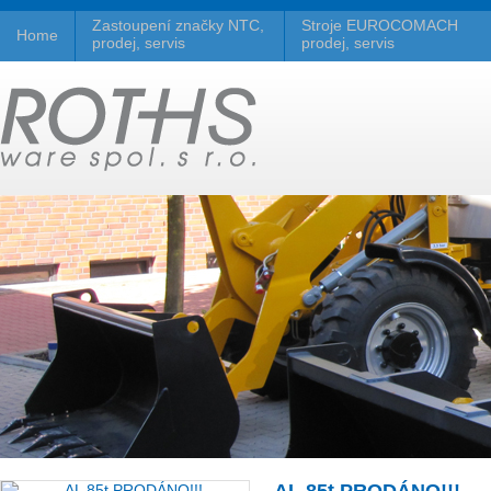
Zastoupení značky NTC,
Stroje EUROCOMACH
Home
prodej, servis
prodej, servis