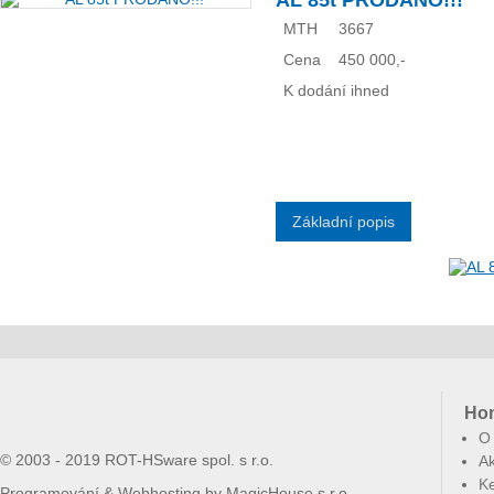
AL 85t PRODÁNO!!!
MTH
3667
Cena
450 000,-
K dodání ihned
Základní popis
Ho
O
© 2003 - 2019 ROT-HSware spol. s r.o.
Ak
Ke
Programování & Webhosting by
MagicHouse s.r.o.