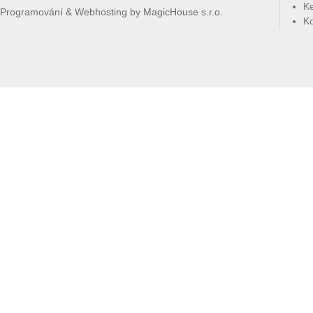
Ke
Programování & Webhosting by
MagicHouse s.r.o.
Ko