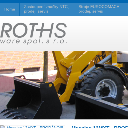
Zastoupení značky NTC,
Stroje EUROCOMACH
Home
prodej, servis
prodej, servis