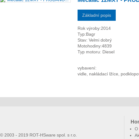
Mecalac 12MXT - PRO
Základní popis
Rok výroby:2014
Typ:Bagr
Stav: Velmi dobrý
Motohodiny:4839
Typ motoru: Diesel
vybavení:
vidle, nakládací lžíce, podklopo
Ho
O
© 2003 - 2019 ROT-HSware spol. s r.o.
Ak