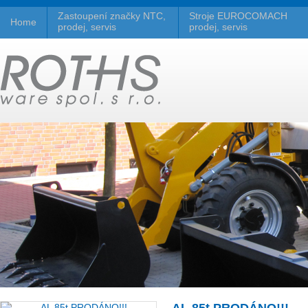
Zastoupení značky NTC,
Stroje EUROCOMACH
Home
prodej, servis
prodej, servis