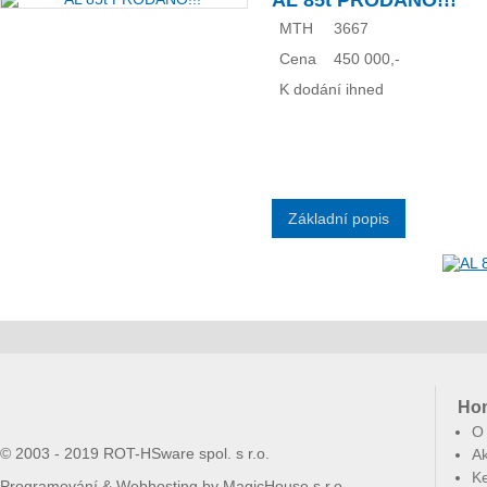
AL 85t PRODÁNO!!!
MTH
3667
Cena
450 000,-
K dodání ihned
Základní popis
Ho
O
© 2003 - 2019 ROT-HSware spol. s r.o.
Ak
Ke
Programování & Webhosting by
MagicHouse s.r.o.