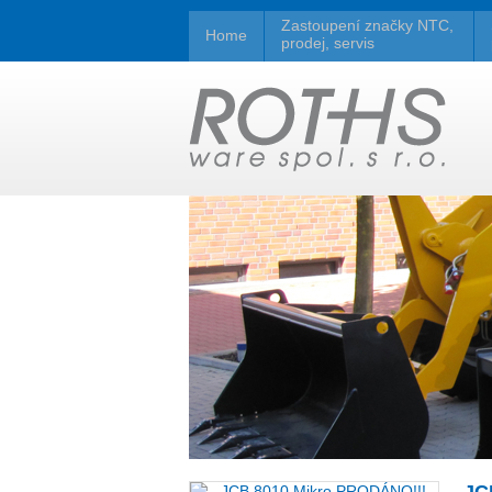
Zastoupení značky NTC,
Home
prodej, servis