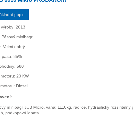
B 8010 Mikro PRODÁNO!!!
ákladní popis
 výroby: 2013
: Pásový minibagr
: Velmi dobrý
v pasu: 85%
ohodiny: 580
a motoru: 20 KW
 motoru: Diesel
avení:
vý minibagr JCB Micro, vaha: 1110kg, radlice, hydraulicky rozšiřitelný
uh, podkopová lopata.