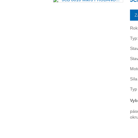
JC
Z
Rok
Typ
Stav
Sta
Mot
Síl
Typ
Vyb
páso
okr