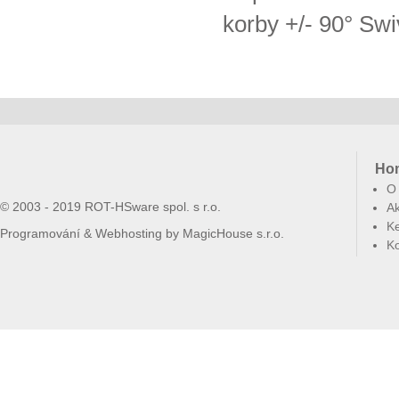
korby +/- 90° Swi
Ho
O
© 2003 - 2019 ROT-HSware spol. s r.o.
Ak
Ke
Programování & Webhosting by
MagicHouse s.r.o.
Ko