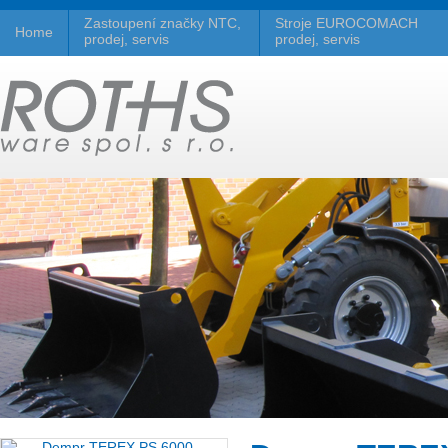
Zastoupení značky NTC,
Stroje EUROCOMACH
Home
prodej, servis
prodej, servis