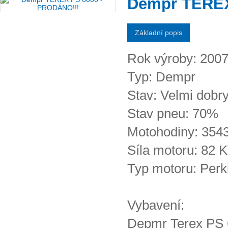
Dempr TEREX
Základní popis
Rok výroby: 200
Typ: Dempr
Stav: Velmi dobr
Stav pneu: 70%
Motohodiny: 354
Síla motoru: 82 
Typ motoru: Perk
Vybavení:
Depmr Terex PS 6