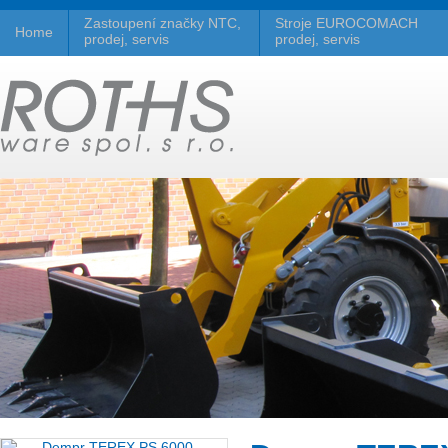
Zastoupení značky NTC,
Stroje EUROCOMACH
Home
prodej, servis
prodej, servis