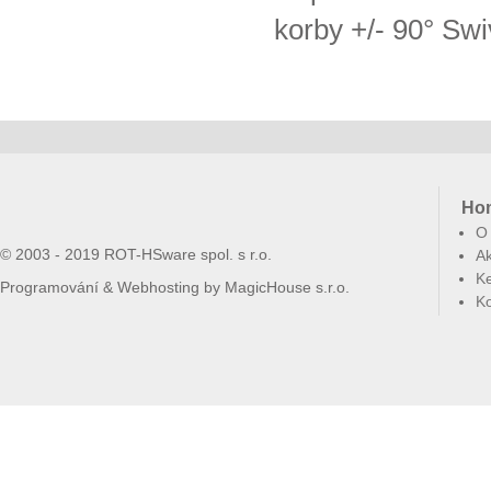
korby +/- 90° Swi
Ho
O
© 2003 - 2019 ROT-HSware spol. s r.o.
Ak
Ke
Programování & Webhosting by
MagicHouse s.r.o.
Ko