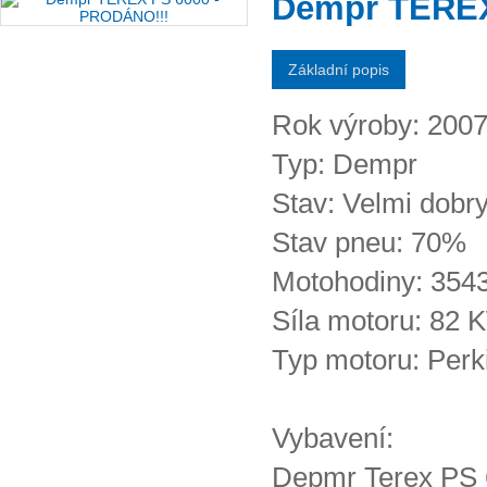
Dempr TEREX
Základní popis
Rok výroby: 200
Typ: Dempr
Stav: Velmi dobr
Stav pneu: 70%
Motohodiny: 354
Síla motoru: 82 
Typ motoru: Perk
Vybavení:
Depmr Terex PS 6