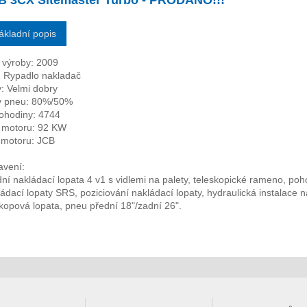
B 3CX Sitemaster Turbo - PRODÁNO!!!
ákladní popis
 výroby: 2009
: Rypadlo nakladač
: Velmi dobry
v pneu: 80%/50%
ohodiny: 4744
a motoru: 92 KW
 motoru: JCB
avení:
ní nakládací lopata 4 v1 s vidlemi na palety, teleskopické rameno, po
ládací lopaty SRS, poziciování nakládací lopaty, hydraulická instalac
kopová lopata, pneu přední 18"/zadní 26".