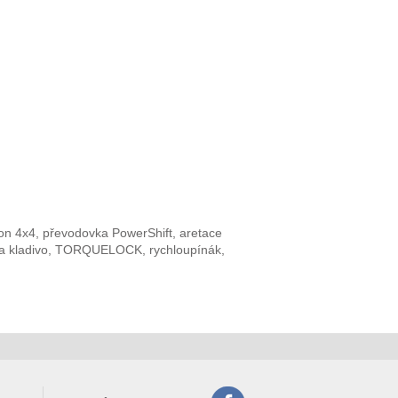
hon 4x4, převodovka PowerShift, aretace
e na kladivo, TORQUELOCK, rychloupínák,