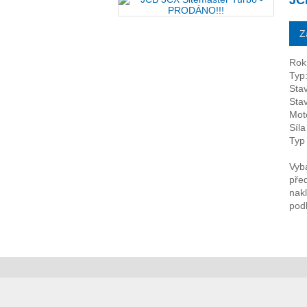
JC
Z
Rok
Typ
Stav
Sta
Mot
Síl
Typ
Vyb
před
nak
pod