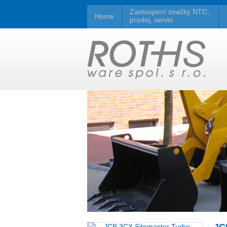
Zastoupení značky NTC,
Home
prodej, servis