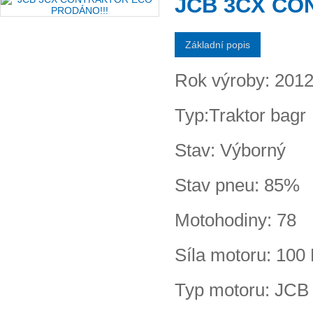
JCB 3CX CO
Základní popis
Rok výroby: 201
Typ:Traktor bagr
Stav: Výborný
Stav pneu: 85%
Motohodiny: 78
Síla motoru: 10
Typ motoru: JCB