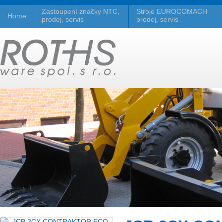
Zastoupení značky NTC,
Stroje EUROCOMACH
Home
prodej, servis
prodej, servis