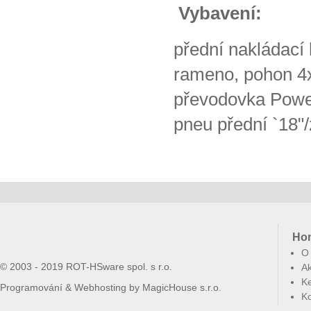
Vybavení:
přední nakládací 
rameno, pohon 4x
převodovka Power
pneu přední `18
Ho
O
© 2003 - 2019 ROT-HSware spol. s r.o.
Ak
Ke
Programování & Webhosting by
MagicHouse s.r.o.
Ko