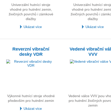
Univerzální hutnící stroje
Univerzální hutnící stroj
vhodné pro hutnění zemin,
vhodné pro hutnění zemi
živičných povrchů i zámkové
živičných povrchů i zámk
dlažby
dlažby
Ukázat více
Ukázat více
Reverzní vibrační
Vedené vibrační vá
desky VDR
VVV
Výkonné hutnící stroje vhodné
Vedené válce VVV jsou vh
především pro hutnění zemin
pro hutnění živičných povrc
zemin
Ukázat více