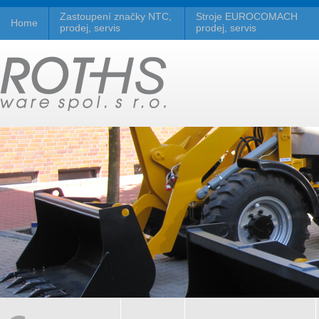
Zastoupení značky NTC,
Stroje EUROCOMACH
Home
prodej, servis
prodej, servis