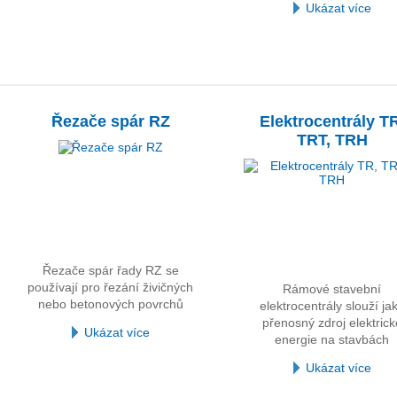
Ukázat více
Řezače spár RZ
Elektrocentrály T
TRT, TRH
Řezače spár řady RZ se
používají pro řezání živičných
Rámové stavební
nebo betonových povrchů
elektrocentrály slouží ja
přenosný zdroj elektrick
Ukázat více
energie na stavbách
Ukázat více