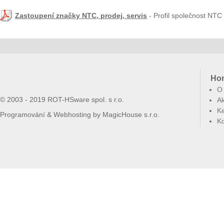
Zastoupení značky NTC, prodej, servis
- Profil společnost NT
Ho
O
© 2003 - 2019 ROT-HSware spol. s r.o.
Ak
Ke
Programování & Webhosting by
MagicHouse s.r.o.
Ko