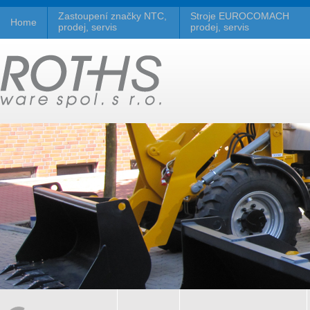
Zastoupení značky NTC,
Stroje EUROCOMACH
Home
prodej, servis
prodej, servis